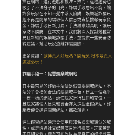
擇在網路上進行遊戲和投注。然而，這種趨勢也
吸引了不法分子的目光，詐騙手段層出不窮，讓
許多玩家在不知不覺中落入陷阱。娛樂城詐騙已
經不再是簡單的騙取個人信息或直接搶奪玩家資
金，詐騙手段日新月異，手法越來越高明，讓玩
家防不勝防。在本文中，我們將深入探討幾種常
見且新穎的娛樂城詐騙手法，並提供一些安全防
範建議，幫助玩家遠離詐騙風險。
更多資訊：
歐博真人好玩嗎？開玩笑 根本是真人
遊戲必玩！
詐騙手段一：假冒娛樂城網站
其中最常見的詐騙手法便是假冒娛樂城網站。不
法分子會模仿合法的娛樂城平台，建立一個幾乎
一模一樣的網站，誘使玩家進行註冊和充值。一
旦玩家將個人信息和資金存入這些虛假網站，詐
騙者便會迅速關閉網站，攜款潛逃。
這些假冒網站通常會使用與知名娛樂城類似的域
名，或是透過社交媒體廣告進行推廣。玩家若是
不仔細查看，極有可能誤以為是真正的娛樂城平