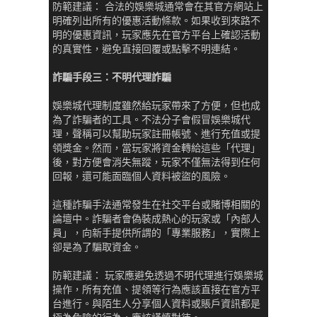
防範建議： 合法的娛樂城通常會在其官方網站上
明確列出所有的優惠活動條款。如果收到來路不
明的優惠資訊，玩家應先在官方平台上確認活動
的真實性，避免直接回覆或點擊不明連結。
詐騙手段三：不明代理詐騙
娛樂城代理制度雖然給玩家帶來了方便，但也成
為了詐騙者的工具。不法分子會假冒娛樂城代
理，聲稱可以幫助玩家註冊帳號、進行充值或提
領獎金。然而，當玩家將資金轉給這些「代理」
後，對方便會消失無蹤，玩家不僅無法得到任何
回報，還可能面臨個人資料被盜的風險。
這種詐騙手法通常發生在社交平台或賭博相關的
論壇中。詐騙者會偽裝成熱心的玩家或「內部人
員」，向新手提供所謂的「專業服務」，實際上
卻是為了騙取資金。
防範建議： 玩家應避免透過不明代理進行娛樂城
操作，所有充值、提領等行為應該直接在官方平
台進行。與陌生人分享個人資料或賬戶資訊都是