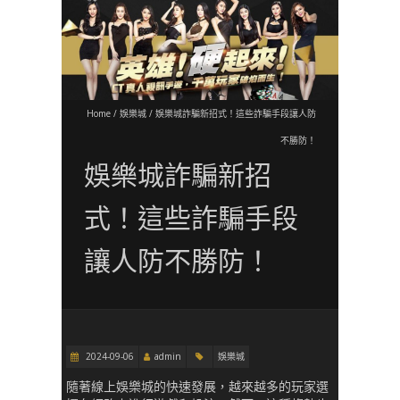
Home
/
娛樂城
/
娛樂城詐騙新招式！這些詐騙手段讓人防
不勝防！
娛樂城詐騙新招
式！這些詐騙手段
讓人防不勝防！
2024-09-06
admin
娛樂城
隨著線上娛樂城的快速發展，越來越多的玩家選