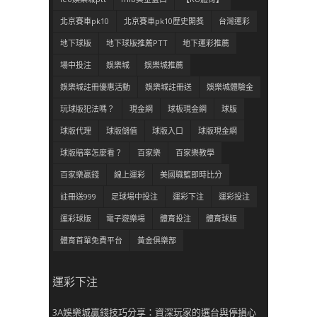
北京賽車pk10
北京賽車pk10歷史開獎
台灣運彩
地下球版
地下球版推薦PTT
地下運彩推薦
場中投注
娛樂城
娛樂城推薦
娛樂城註冊優惠活動
娛樂城註冊送
娛樂城體驗金
玩球版犯法嗎？
現金網
球板現金網
球版
球版代理
球版儲值
球版入口
球版現金網
球版賠率怎麼看？
百家樂
百家樂教學
百家樂贏錢
線上運彩
美國職籃即時比分
註冊送999
足球場中投注
運彩下注
運彩投注
運彩球版
電子遊樂場
體育投注
體育球版
體育首單免費平台
黃金俱樂部
運彩下注
3A娛樂城贏錢技巧分享：資深玩家的選台與停損心