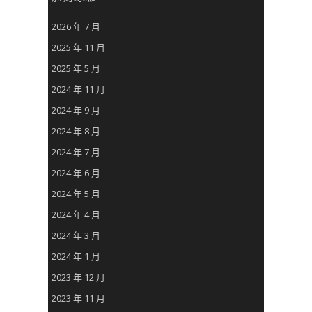
2026 年 7 月
2025 年 11 月
2025 年 5 月
2024 年 11 月
2024 年 9 月
2024 年 8 月
2024 年 7 月
2024 年 6 月
2024 年 5 月
2024 年 4 月
2024 年 3 月
2024 年 1 月
2023 年 12 月
2023 年 11 月