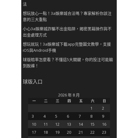
法
想玩放心一點！3a娛樂城合法嗎？專家解析你該注
意的三大重點
小心3a娛樂城詐騙不出金陷阱，揭密黑箱操作與不
出金處理方式
想玩就玩！3a娛樂城下載app完整圖文教學，支援
iOS與Android手機
球版賠率怎麼看？不懂這5大關鍵，你的投注可能輸
到脫褲！
球版入口
2026 年 8 月
一
二
三
四
五
六
日
1
2
3
4
5
6
7
8
9
10
11
12
13
14
15
16
17
18
19
20
21
22
23