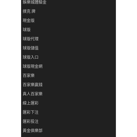
娛樂城體驗金
撲克 牌
現金版
球版
球版代理
球版儲值
球版入口
球版現金網
百家樂
百家樂贏錢
真人百家樂
線上運彩
運彩下注
運彩投注
黃金俱樂部