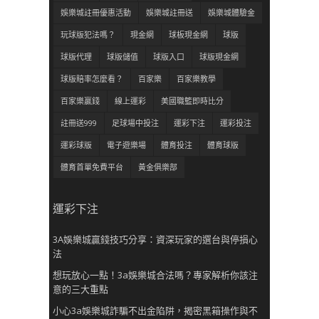
娛樂城註冊優惠活動
娛樂城註冊送
娛樂城體驗金
玩球版犯法嗎？
現金網
球板現金網
球版
球版代理
球版儲值
球版入口
球版現金網
球版賠率怎麼看？
百家樂
百家樂教學
百家樂贏錢
線上運彩
美國職籃即時比分
註冊送999
足球場中投注
運彩下注
運彩投注
運彩球版
電子遊樂場
體育投注
體育球版
體育首單免費平台
黃金俱樂部
運彩下注
3A娛樂城贏錢技巧分享：資深玩家的選台與停損心
法
想玩放心一點！3a娛樂城合法嗎？專家解析你該注
意的三大重點
小心3a娛樂城詐騙不出金陷阱，揭密黑箱操作與不