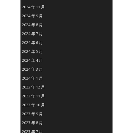
2024 年 11 月
2024 年 9 月
2024 年 8 月
2024 年 7 月
2024 年 6 月
2024 年 5 月
2024 年 4 月
2024 年 3 月
2024 年 1 月
2023 年 12 月
2023 年 11 月
2023 年 10 月
2023 年 9 月
2023 年 8 月
2023 年 7 月