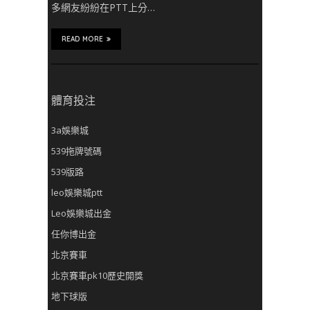
多網友紛紛在PTT上分…
READ MORE
體育投注
3a娛樂城
539拖牌號碼
539版路
leo娛樂城ptt
Leo娛樂城出金
任你博出金
北京賽車
北京賽車pk10歷史開獎
地下球版