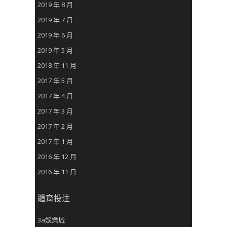
2019 年 8 月
2019 年 7 月
2019 年 6 月
2019 年 5 月
2018 年 11 月
2017 年 5 月
2017 年 4 月
2017 年 3 月
2017 年 2 月
2017 年 1 月
2016 年 12 月
2016 年 11 月
體育投注
3a娛樂城