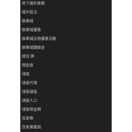
地下運彩推薦
場中投注
娛樂城
娛樂城優惠
娛樂城註冊優惠活動
娛樂城體驗金
撲克 牌
現金版
球版
球版代理
球版儲值
球版入口
球版現金網
百家樂
百家樂贏錢