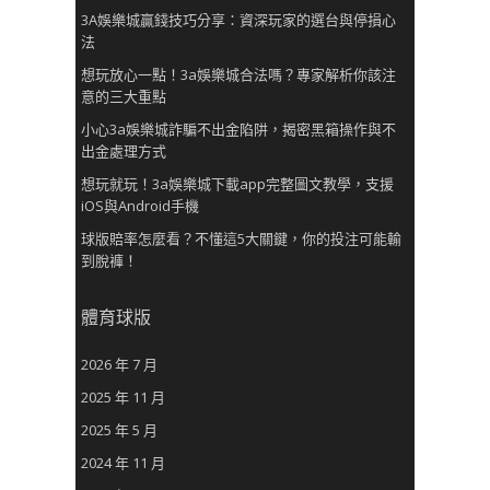
3A娛樂城贏錢技巧分享：資深玩家的選台與停損心
法
想玩放心一點！3a娛樂城合法嗎？專家解析你該注
意的三大重點
小心3a娛樂城詐騙不出金陷阱，揭密黑箱操作與不
出金處理方式
想玩就玩！3a娛樂城下載app完整圖文教學，支援
iOS與Android手機
球版賠率怎麼看？不懂這5大關鍵，你的投注可能輸
到脫褲！
體育球版
2026 年 7 月
2025 年 11 月
2025 年 5 月
2024 年 11 月