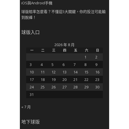
iOS與Android手機
球版賠率怎麼看？不懂這5大關鍵，你的投注可能輸
到脫褲！
球版入口
2026 年 8 月
一
二
三
四
五
六
日
1
2
3
4
5
6
7
8
9
10
11
12
13
14
15
16
17
18
19
20
21
22
23
24
25
26
27
28
29
30
31
« 7 月
地下球版