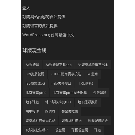
登入
訂閱網站內容的資訊提供
訂閱留言的資訊提供
WordPress.org 台灣繁體中文
球版現金網
3a娛樂城
3a娛樂城下載app
3a娛樂城詐騙不出金
539拖牌號碼
KUBET體育賽事投注
ku體育
leo娛樂城ptt
mlb美金盤口
【KU體育】
北京賽車pk10
北京賽車pk10歷史開獎
台灣運彩
地下球版
地下球版推薦PTT
地下運彩推薦
場中投注
娛樂城
娛樂城推薦
娛樂城註冊優惠活動
娛樂城註冊送
娛樂城體驗金
玩球版犯法嗎？
現金網
球板現金網
球版