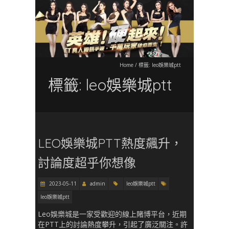
Home
/
標籤:
leo娛樂城ptt
標籤:
leo娛樂城ptt
LEO娛樂城PTT熱度飆升，
討論度超乎你想像
2023-05-11
admin
leo娛樂城ptt
leo娛樂城ptt
Leo娛樂城是一家受歡迎的線上賭博平台，近期
在PTT上的討論熱度攀升，引起了廣泛關注。許