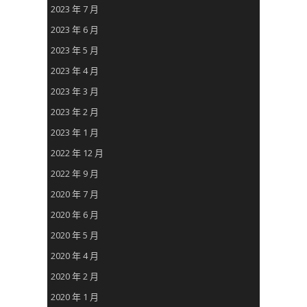
2023 年 7 月
2023 年 6 月
2023 年 5 月
2023 年 4 月
2023 年 3 月
2023 年 2 月
2023 年 1 月
2022 年 12 月
2022 年 9 月
2020 年 7 月
2020 年 6 月
2020 年 5 月
2020 年 4 月
2020 年 2 月
2020 年 1 月