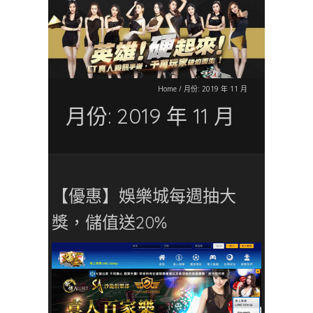
Home
/
月份:
2019 年 11 月
月份:
2019 年 11 月
【優惠】娛樂城每週抽大
獎，儲值送20%