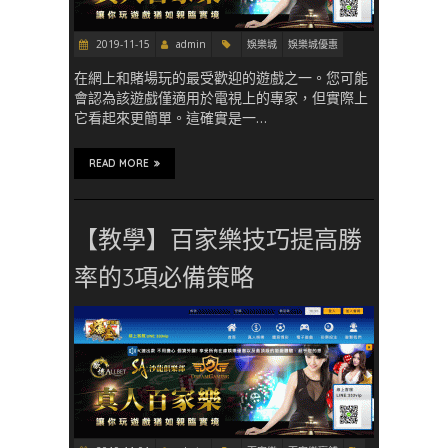
2019-11-15
admin
娛樂城
娛樂城優惠
在網上和賭場玩的最受歡迎的遊戲之一。您可能
會認為該遊戲僅適用於電視上的專家，但實際上
它看起來更簡單。這確實是一…
READ MORE
【教學】百家樂技巧提高勝
率的3項必備策略