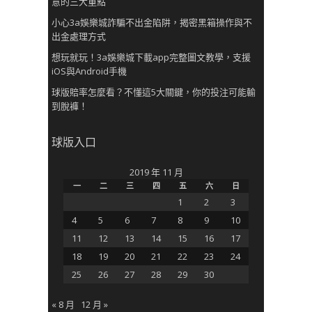
意的三大重點
小心3a娛樂城詐騙不出金陷阱，揭密黑箱操作與不
出金處理方式
想玩就玩！3a娛樂城下載app完整圖文教學，支援
iOS與Android手機
球版賠率怎麼看？不懂這5大關鍵，你的投注可能輸
到脫褲！
球版入口
2019 年 11 月
一
二
三
四
五
六
日
1
2
3
4
5
6
7
8
9
10
11
12
13
14
15
16
17
18
19
20
21
22
23
24
25
26
27
28
29
30
« 8 月
12 月 »