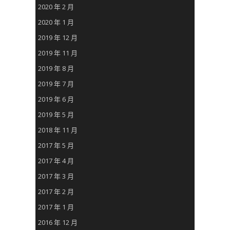
2020 年 2 月
2020 年 1 月
2019 年 12 月
2019 年 11 月
2019 年 8 月
2019 年 7 月
2019 年 6 月
2019 年 5 月
2018 年 11 月
2017 年 5 月
2017 年 4 月
2017 年 3 月
2017 年 2 月
2017 年 1 月
2016 年 12 月