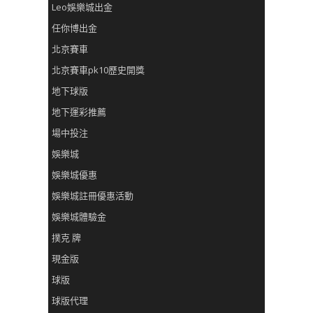
Leo娛樂城出金
任你博出金
北京賽車
北京賽車pk10歷史開獎
地下球版
地下運彩推薦
場中投注
娛樂城
娛樂城優惠
娛樂城註冊優惠活動
娛樂城體驗金
撲克 牌
現金版
球版
球版代理