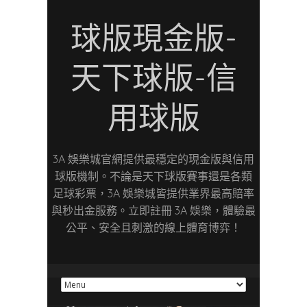
關
鍵
球版現金版-
字:
天下球版-信
用球版
3A 娛樂城官網提供最穩定的現金版與信用
球版機制。不論是天下球版賽事還是各類
足球彩票，3A 娛樂城皆提供業界最高賠率
與秒出金服務。立即註冊 3A 娛樂，體驗最
公平、安全且刺激的線上體育博弈！