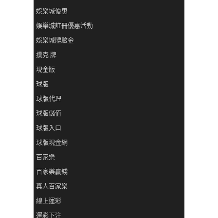
娛樂城優惠
娛樂城註冊優惠活動
娛樂城體驗金
撲克 牌
現金版
球版
球版代理
球版儲值
球版入口
球版現金網
百家樂
百家樂贏錢
真人百家樂
線上運彩
運彩下注