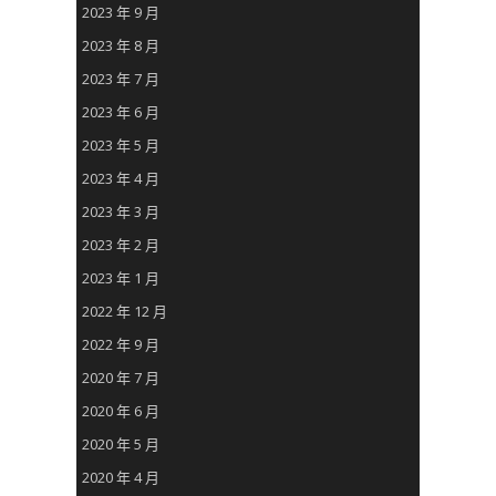
2023 年 9 月
2023 年 8 月
2023 年 7 月
2023 年 6 月
2023 年 5 月
2023 年 4 月
2023 年 3 月
2023 年 2 月
2023 年 1 月
2022 年 12 月
2022 年 9 月
2020 年 7 月
2020 年 6 月
2020 年 5 月
2020 年 4 月