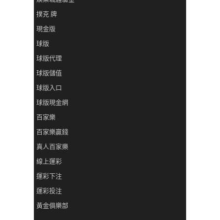
撲克 牌
現金版
球版
球版代理
球版儲值
球版入口
球版現金網
百家樂
百家樂贏錢
真人百家樂
線上運彩
運彩下注
運彩投注
黃金俱樂部