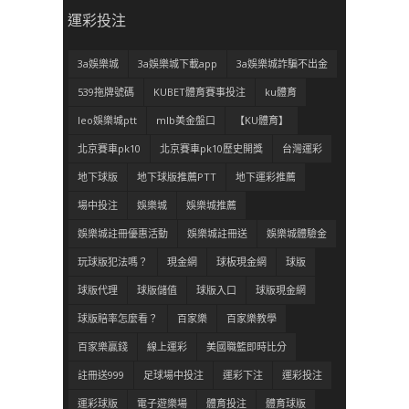
運彩投注
3a娛樂城
3a娛樂城下載app
3a娛樂城詐騙不出金
539拖牌號碼
KUBET體育賽事投注
ku體育
leo娛樂城ptt
mlb美金盤口
【KU體育】
北京賽車pk10
北京賽車pk10歷史開獎
台灣運彩
地下球版
地下球版推薦PTT
地下運彩推薦
場中投注
娛樂城
娛樂城推薦
娛樂城註冊優惠活動
娛樂城註冊送
娛樂城體驗金
玩球版犯法嗎？
現金網
球板現金網
球版
球版代理
球版儲值
球版入口
球版現金網
球版賠率怎麼看？
百家樂
百家樂教學
百家樂贏錢
線上運彩
美國職籃即時比分
註冊送999
足球場中投注
運彩下注
運彩投注
運彩球版
電子遊樂場
體育投注
體育球版