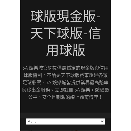
關
鍵
球版現金版-
字:
天下球版-信
用球版
3A 娛樂城官網提供最穩定的現金版與信用
球版機制。不論是天下球版賽事還是各類
足球彩票，3A 娛樂城皆提供業界最高賠率
與秒出金服務。立即註冊 3A 娛樂，體驗最
公平、安全且刺激的線上體育博弈！