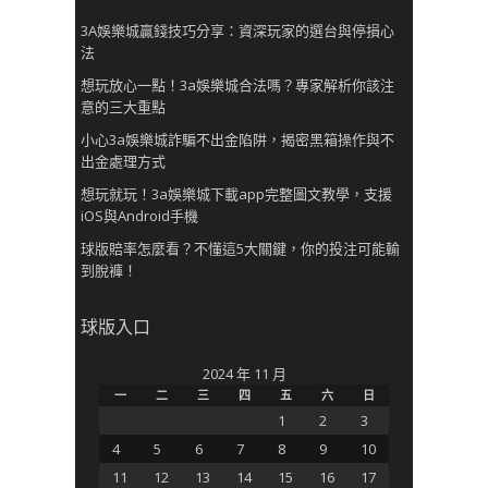
3A娛樂城贏錢技巧分享：資深玩家的選台與停損心
法
想玩放心一點！3a娛樂城合法嗎？專家解析你該注
意的三大重點
小心3a娛樂城詐騙不出金陷阱，揭密黑箱操作與不
出金處理方式
想玩就玩！3a娛樂城下載app完整圖文教學，支援
iOS與Android手機
球版賠率怎麼看？不懂這5大關鍵，你的投注可能輸
到脫褲！
球版入口
2024 年 11 月
一
二
三
四
五
六
日
1
2
3
4
5
6
7
8
9
10
11
12
13
14
15
16
17