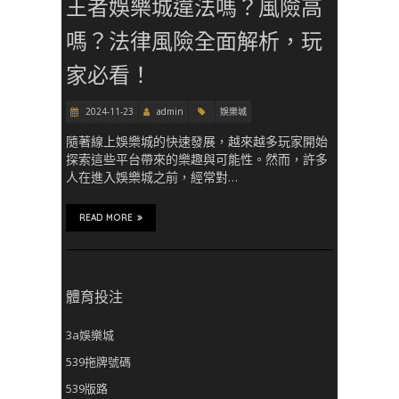
王者娛樂城違法嗎？風險高
嗎？法律風險全面解析，玩
家必看！
2024-11-23
admin
娛樂城
隨著線上娛樂城的快速發展，越來越多玩家開始
探索這些平台帶來的樂趣與可能性。然而，許多
人在進入娛樂城之前，經常對…
READ MORE
體育投注
3a娛樂城
539拖牌號碼
539版路