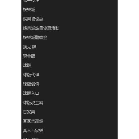
娛樂城
娛樂城優惠
娛樂城註冊優惠活動
娛樂城體驗金
撲克 牌
現金版
球版
球版代理
球版儲值
球版入口
球版現金網
百家樂
百家樂贏錢
真人百家樂